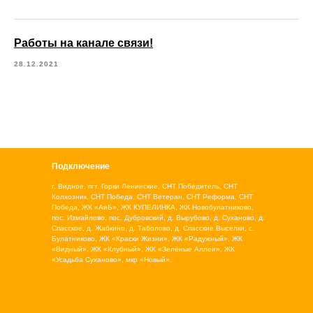
Работы на канале связи!
28.12.2021
Подключение
г. Видное, пгт. Горки Ленинские, СНТ Победитель, СНТ
Колхозник, СНТ Победа, СНТ Ветеран, СНТ Реформа, СНТ
Победа, ЖК «АиБ», ЖК КУПЕЛИНКА, ЖК Новобулатниково,
пос. Измайлово, пос. Дубровский, д. Вырубово, д. Суханово, д.
Спасское, д. Жабкино, д. Таболово, д. Спасские Выселки, с.
Булатниково, ЖК «Краски Жизни», ЖК «Радужный», ЖК
«Видный», ЖК «Клубный», ЖК «Зелёные Аллеи», ЖК
«Усадьба Суханово», мкр «Новый».